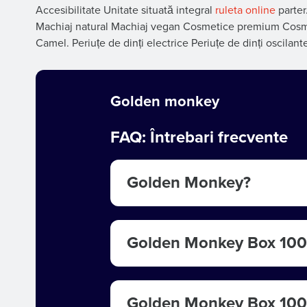
Accesibilitate Unitate situată integral
ruleta online
parter
Machiaj natural Machiaj vegan Cosmetice premium Cosmet
Camel. Periuțe de dinți electrice Periuțe de dinți oscilant
Golden monkey
FAQ: Întrebari frecvente
Golden Monkey?
Golden Monkey Box 100
Golden Monkey Box 100