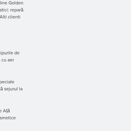
nline Golden
tici: repară
lti clienti
ipurile de
 cu aer
speciale
tă sejurul la
e Ață
osmetice