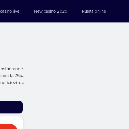
casino live
New casino 2020
Ruleta online
instantanee.
pana la 75%.
neficiezi de