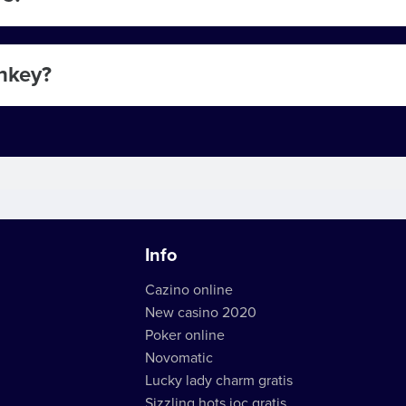
nkey?
Info
Cazino online
New casino 2020
Poker online
Novomatic
Lucky lady charm gratis
Sizzling hots joc gratis