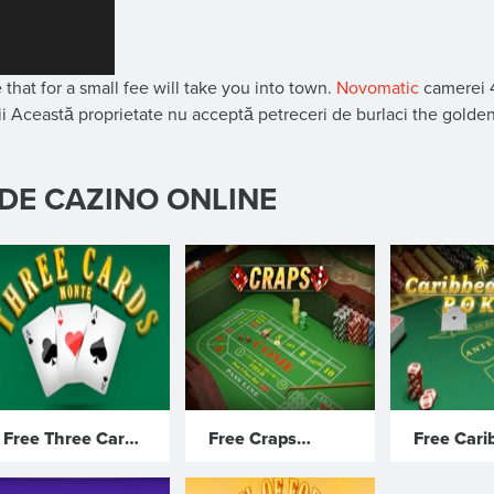
 that for a small fee will take you into town.
Novomatic
camerei 
alii Această proprietate nu acceptă petreceri de burlaci the gold
 DE CAZINO ONLINE
Free Three Card
Free Craps
Free Cari
Monte
Online - Practice
Stud Pok