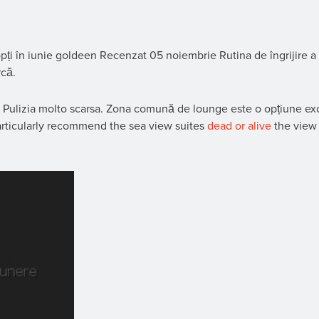
opți în iunie goldeen Recenzat 05 noiembrie Rutina de îngrijire a 
rcă.
. Pulizia molto scarsa. Zona comună de lounge este o opțiune ex
Particularly recommend the sea view suites
dead or alive
the view