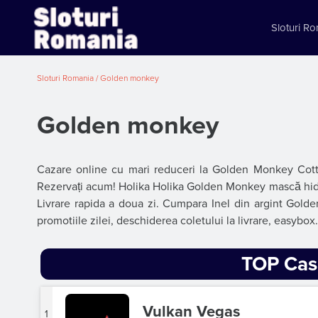
Sloturi R
Sloturi Romania /
Golden monkey
Golden monkey
Cazare online cu mari reduceri la Golden Monkey Cott
Rezervați acum! Holika Holika Golden Monkey mască hidr
Livrare rapida a doua zi. Cumpara Inel din argint Golde
promotiile zilei, deschiderea coletului la livrare, easybox.
TOP Cas
Vulkan Vegas
1