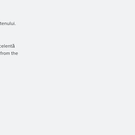
tenului.
celentă
 from the