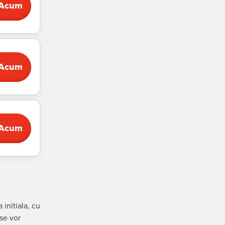
 Acum
 Acum
 Acum
 initiala, cu
se vor