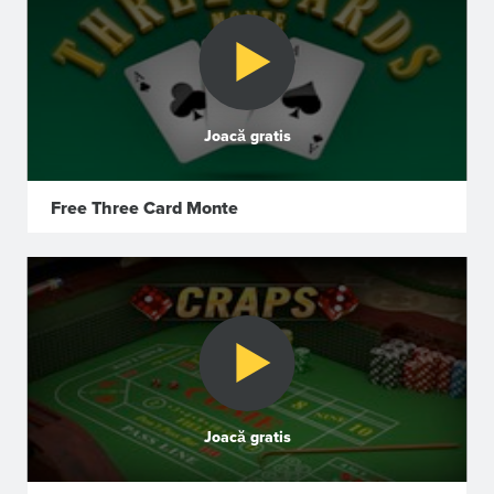
Joacă gratis
Free Three Card Monte
Joacă gratis